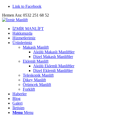
Link to Facebook
Hemen Ara: 0532 251 68 52
İZMİR MANLİFT
Hakkımızda
Hizmetlerimiz
Ürünlerimiz
Makaslı Manlift
Akülü Makaslı Manliftler
Dizel Makaslı Manliftler
Eklemli Manlift
Akülü Eklemli Manliftler
Dizel Eklemli Manliftler
Teleskopik Manlift
Dikey Manlift
Örümcek Manlift
Forklift
Haberler
Blog
Galeri
İletişim
Menu
Menu